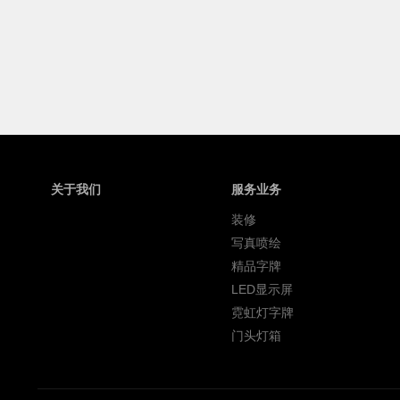
关于我们
服务业务
装修
写真喷绘
精品字牌
LED显示屏
霓虹灯字牌
门头灯箱