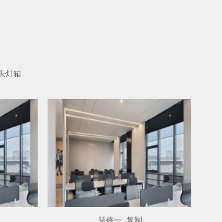
头灯箱
装修一_复制