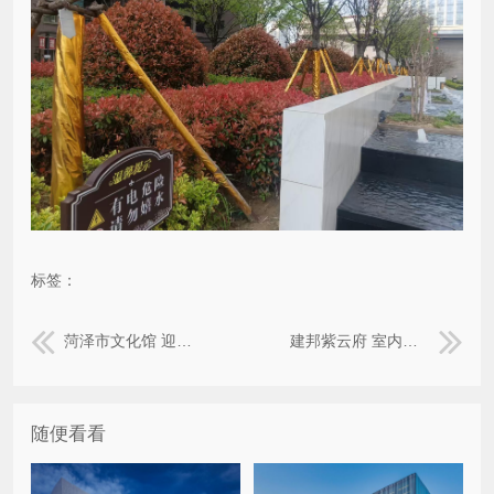
标签：
菏泽市文化馆 迎宾牌 演讲台 临时隔离标识牌 礼宾杆
建邦紫云府 室内展板 灯笼 玻璃立牌 室外展板 喷绘 室内背胶围档 电梯贴 不锈钢烤漆立体字
随便看看