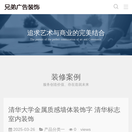


追求艺术与商业的完美结合
The pursuit of the perfect combination of art and Commerce.
装修案例
服务创造价值、存在造就未来
清华大学金属质感墙体装饰字 清华标志
室内装饰
2025-03-26
产品分类一
0
views