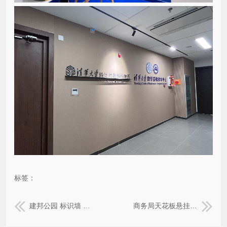
标签：
建邦公园 标识墙 户外休闲座椅
商务局天花板悬挂国旗吊旗—墙上的亚克力世界地图—X展架—亚克力门牌—亚克力欢迎牌。