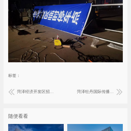
标签：
菏泽经济开发区招商引资重点项目签约仪式：P3全彩LED显示屏+UV打印贴+舞台地毯+麦克风支架+线缆
菏泽牡丹国际传播论坛：高清UV喷绘布+铝合金桁架+户外UV刀刮布+经编布道旗+阻燃地毯
随便看看