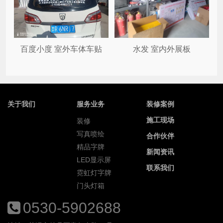
百度小度 室外车体车贴
水发 室内外展板
关于我们
服务业务
装修案例
施工现场
装修
写真喷绘
合作伙伴
精品字牌
新闻资讯
LED显示屏
联系我们
霓虹灯字牌
门头灯箱
0530-5902688