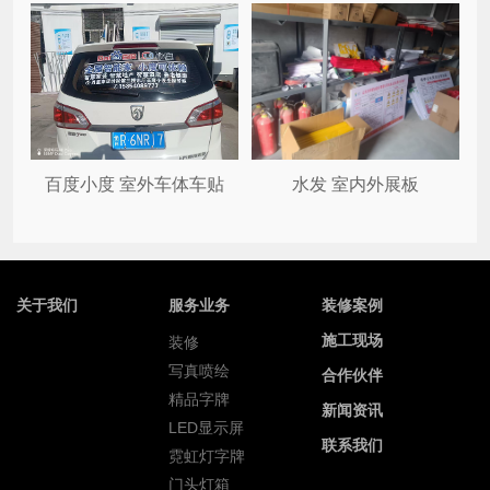
百度小度 室外车体车贴
水发 室内外展板
关于我们
服务业务
装修案例
施工现场
装修
写真喷绘
合作伙伴
精品字牌
新闻资讯
LED显示屏
联系我们
霓虹灯字牌
门头灯箱