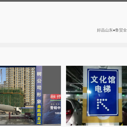
好品山东●鲁贸全