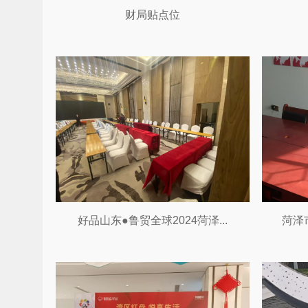
财局贴点位
好品山东●鲁贸全球2024菏泽...
菏泽