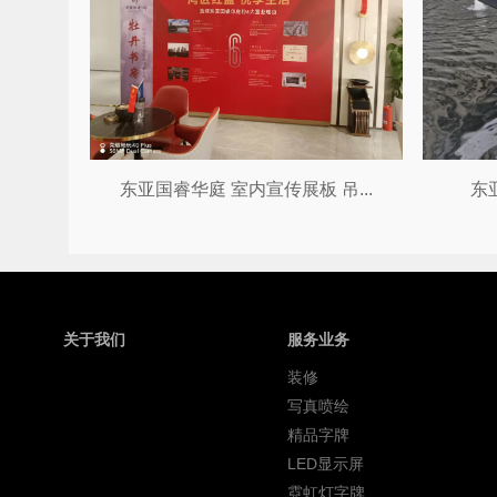
东亚国睿华庭 室内宣传展板 吊...
东
关于我们
服务业务
装修
写真喷绘
精品字牌
LED显示屏
霓虹灯字牌