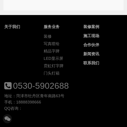
关于我们
服务业务
装修案例
施工现场
装修
写真喷绘
合作伙伴
精品字牌
新闻资讯
LED显示屏
联系我们
霓虹灯字牌
门头灯箱
0530-5902688
地址：菏泽市牡丹区青年南路63号
手机：18888398666
QQ咨询：